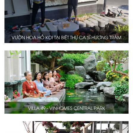
VƯỜN HOA HỒ KOI TẠI BIỆT THỰ CA SĨ HƯƠNG TRÀM
VILLA 49 - VINHOMES CENTRAL PARK