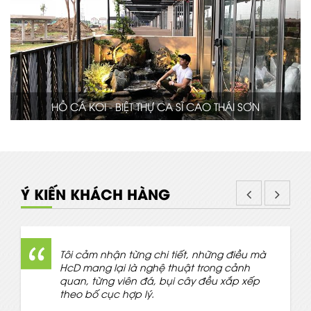
HỒ CÁ KOI - BIỆT THỰ CA SĨ CAO THÁI SƠN
Ý KIẾN KHÁCH HÀNG
Tôi cảm nhận từng chi tiết, những điều mà
HcD mang lại là nghệ thuật trong cảnh
quan, từng viên đá, bụi cây đều xắp xếp
theo bố cục hợp lý.