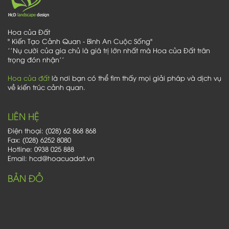
Hoa của Đất
" Kiến Tạo Cảnh Quan - Bình An Cuộc Sống"
''Nụ cười của gia chủ là giá trị lớn nhất mà Hoa của Đất trân
trọng đón nhận''
Hoa của đất
là nơi bạn có thể tìm thấy mọi giải pháp và dịch vụ
về kiến trúc cảnh quan.
LIÊN HỆ
Điện thoại: (028) 62 868 868
Fax: (028) 6252 8080
Hotline: 0938 025 888
Email: hcd@hoacuadat.vn
BẢN ĐỒ